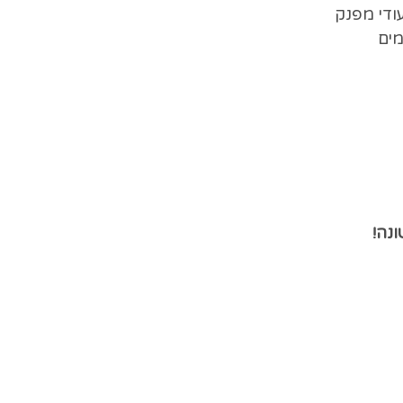
ודי מפנק
וחדת ללידות מים
נה!