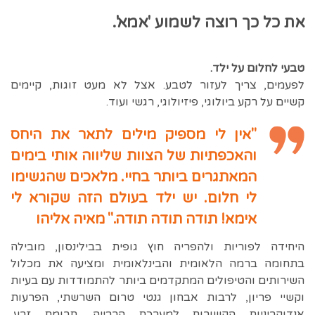
את כל כך רוצה לשמוע 'אמא'.
טבעי לחלום על ילד.
לפעמים, צריך לעזור לטבע. אצל לא מעט זוגות, קיימים
קשיים על רקע ביולוגי, פיזיולוגי, רגשי ועוד.
"אין לי מספיק מילים לתאר את היחס
והאכפתיות של הצוות שליווה אותי בימים
המאתגרים ביותר בחיי. מלאכים שהגשימו
לי חלום. יש ילד בעולם הזה שקורא לי
אימא! תודה תודה תודה."
מאיה אליהו
היחידה לפוריות ולהפריה חוץ גופית בבילינסון, מובילה
בתחומה ברמה הלאומית והבינלאומית ומציעה את מכלול
השירותים והטיפולים המתקדמים ביותר להתמודדות עם בעיות
וקשיי פריון, לרבות אבחון גנטי טרום השרשתי, הפרעות
אנדוקריניות הקשורות למערכת הרבייה, תרומת זרע,