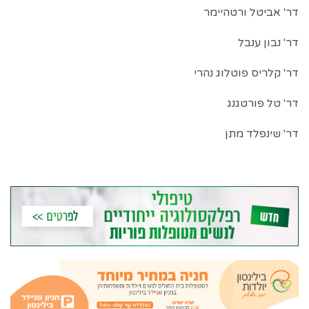
דר' אביטל ורטהיימר
דר' נבון ענבל
דר' קלריס פוטלוג נהרי
דר' טל פורטגנג
דר' שינפלד מתן