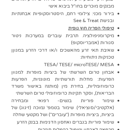
מבנקים מוכרים בחו"ל ביבוא אישי
בירור מכני: צילומי רחם, היסטרוסקופיות אבחנתיות
ובגישת
See & Treat
טיפולי הפריה חוץ גופית
מיקרומניפולציה. תרבית עוברים במערכות ניטור
סגורות (אמבריוסקופ)
שאיבת תאי זרע מהאשכים ו/או דרכי הזרע במגוןן
טכניקות ניתוחיות:
TESA/ TESE/ microTESE/ MESA
אבחון טרום השרשתי של ביציות מופרות למגוון
הפרעות: מחלות תורשתיות מונוגניות, הפרעות
כרומוזומליות, בחירת מין (מותנה באישור משרד
הבריאות), וסקר תקינות כרומוזומלי טרום השרשתי
שימור פוריות בנשים- רפואי ומבחירה
(אלקטיבי/סוציאלי). שימור בטמפ' נמוכה (זיגוג) של
ביציות, ביציות מופרות ("עוברים") ושל מקטעי שחלה
שימור פוריות בגברים ואחסון הדגימות בבנק הזרע
מרפאה לאבחון וטיפול בהפלות חוזרות